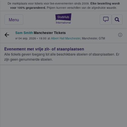
De marktplaats voor tickets voor live-evenementen sinds 2009.
Elke bestelling wordt
ans tickets kopen en verkopen
voor 100% gegarandeerd.
Prijzen kunnen verschillen van de afgedrukte waarde.
StubHub: waar fan
Menu
Sam Smith
Manchester Tickets
vr 04 sep. 2026
•
19:00
at
Albert Hall Manchester
,
Manchester
,
GTM
Evenement met vrije zit- of staanplaatsen
Alle tickets geven toegang tot alle beschikbare stoelen of staanplaatsen. Er
zijn geen genummerde stoelen.