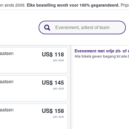
ten sinds 2009.
Elke bestelling wordt voor 100% gegarandeerd.
Prijz
n en verkopen
Evenement met vrije zit- of
plaatsen
US$ 118
Alle tickets geven toegang tot all
per stuk
plaatsen
US$ 145
per stuk
plaatsen
US$ 158
per stuk