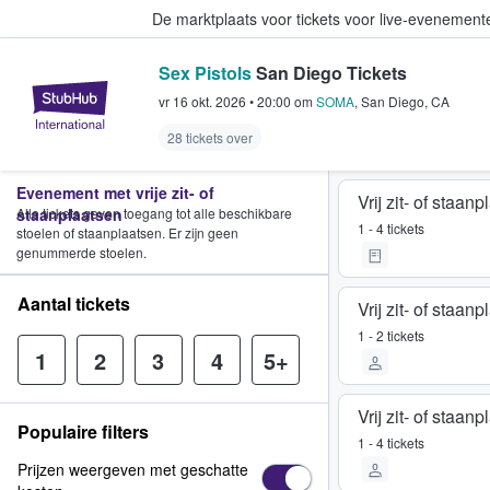
De marktplaats voor tickets voor live-evenemen
Sex Pistols
San Diego Tickets
StubHub: waar fans tickets kope
vr 16 okt. 2026
•
20:00
om
SOMA
,
San Diego
,
CA
28 tickets over
Evenement met vrije zit- of
Vrij zit- of staan
staanplaatsen
Alle tickets geven toegang tot alle beschikbare
1 - 4 tickets
stoelen of staanplaatsen. Er zijn geen
genummerde stoelen.
Aantal tickets
Vrij zit- of staan
1 - 2 tickets
1
2
3
4
5+
Vrij zit- of staan
Populaire filters
1 - 4 tickets
Prijzen weergeven met geschatte