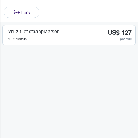
Filters
Vrij zit- of staanplaatsen
US$ 127
1 - 2 tickets
per stuk