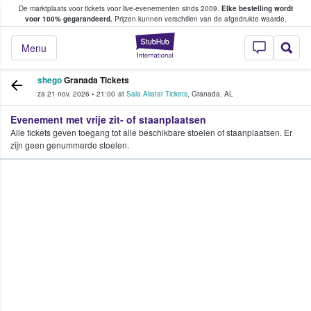
De marktplaats voor tickets voor live-evenementen sinds 2009.
Elke bestelling wordt
ans tickets kopen en verkopen
voor 100% gegarandeerd.
Prijzen kunnen verschillen van de afgedrukte waarde.
StubHub: waar fan
Menu
shego
Granada Tickets
za 21 nov. 2026
•
21:00
at
Sala Aliatar Tickets
,
Granada
,
AL
Evenement met vrije zit- of staanplaatsen
Alle tickets geven toegang tot alle beschikbare stoelen of staanplaatsen. Er
zijn geen genummerde stoelen.