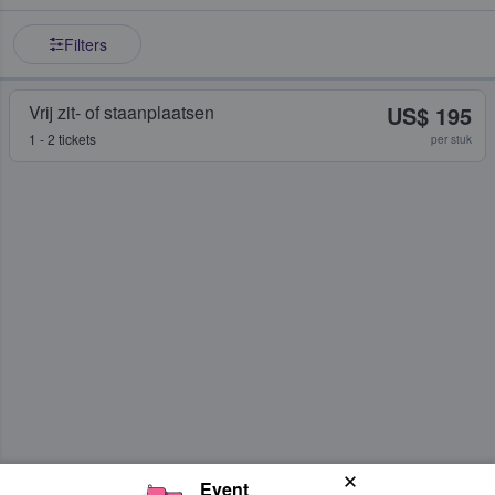
Filters
Vrij zit- of staanplaatsen
US$ 195
1 - 2 tickets
per stuk
Event