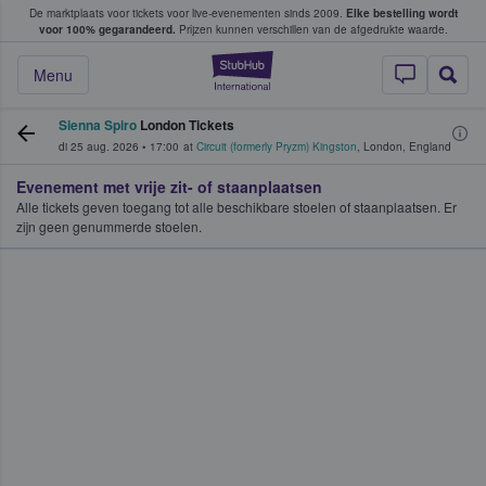
De marktplaats voor tickets voor live-evenementen sinds 2009.
Elke bestelling wordt
ans tickets kopen en verkopen
voor 100% gegarandeerd.
Prijzen kunnen verschillen van de afgedrukte waarde.
StubHub: waar fan
Menu
Sienna Spiro
London Tickets
di 25 aug. 2026
•
17:00
at
Circuit (formerly Pryzm) Kingston
,
London
,
England
Evenement met vrije zit- of staanplaatsen
Alle tickets geven toegang tot alle beschikbare stoelen of staanplaatsen. Er
zijn geen genummerde stoelen.