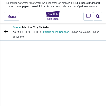
De marktplaats voor tickets voor live-evenementen sinds 2009.
Elke bestelling wordt
ans tickets kopen en verkopen
voor 100% gegarandeerd.
Prijzen kunnen verschillen van de afgedrukte waarde.
StubHub: waar fan
Menu
Slayer
Mexico City Tickets
wo 21 okt. 2026
•
20:00
at
Palacio de los Deportes
,
Ciudad de México
,
Ciudad
de México