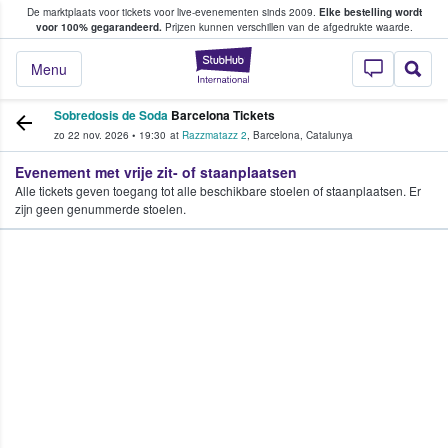
De marktplaats voor tickets voor live-evenementen sinds 2009.
Elke bestelling wordt
ans tickets kopen en verkopen
voor 100% gegarandeerd.
Prijzen kunnen verschillen van de afgedrukte waarde.
StubHub: waar fan
Menu
Sobredosis de Soda
Barcelona Tickets
zo 22 nov. 2026
•
19:30
at
Razzmatazz 2
,
Barcelona
,
Catalunya
Evenement met vrije zit- of staanplaatsen
Alle tickets geven toegang tot alle beschikbare stoelen of staanplaatsen. Er
zijn geen genummerde stoelen.