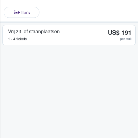
Filters
Vrij zit- of staanplaatsen
US$ 191
1 - 4 tickets
per stuk