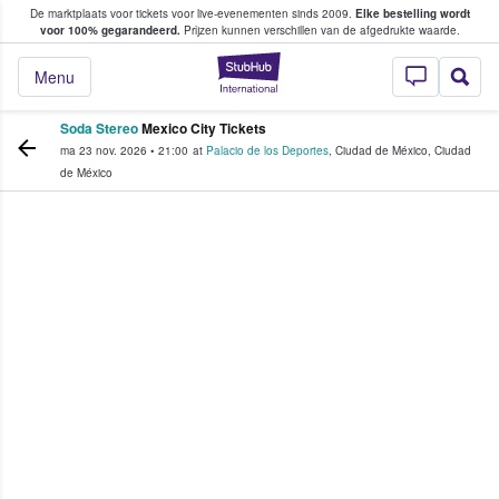
De marktplaats voor tickets voor live-evenementen sinds 2009.
Elke bestelling wordt
ans tickets kopen en verkopen
voor 100% gegarandeerd.
Prijzen kunnen verschillen van de afgedrukte waarde.
StubHub: waar fan
Menu
Soda Stereo
Mexico City Tickets
ma 23 nov. 2026
•
21:00
at
Palacio de los Deportes
,
Ciudad de México
,
Ciudad
de México