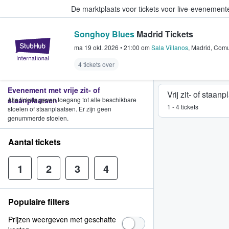
De marktplaats voor tickets voor live-evenemen
Songhoy Blues
Madrid Tickets
StubHub: waar fans tickets kope
ma 19 okt. 2026
•
21:00
om
Sala Villanos
,
Madrid
,
Comu
4 tickets over
Evenement met vrije zit- of
Vrij zit- of staan
staanplaatsen
Alle tickets geven toegang tot alle beschikbare
1 - 4 tickets
stoelen of staanplaatsen. Er zijn geen
genummerde stoelen.
Aantal tickets
1
2
3
4
Populaire filters
Prijzen weergeven met geschatte