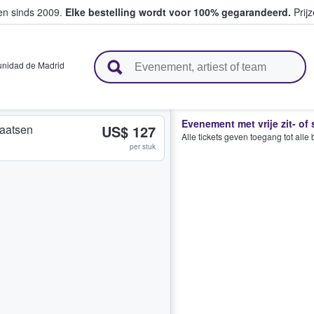
ten sinds 2009.
Elke bestelling wordt voor 100% gegarandeerd.
Prijz
n en verkopen
nidad de Madrid
Evenement met vrije zit- of
plaatsen
US$ 127
Alle tickets geven toegang tot all
per stuk