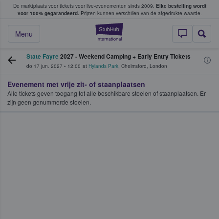
De marktplaats voor tickets voor live-evenementen sinds 2009.
Elke bestelling wordt
ans tickets kopen en verkopen
voor 100% gegarandeerd.
Prijzen kunnen verschillen van de afgedrukte waarde.
StubHub: waar fan
Menu
State Fayre
2027 - Weekend Camping + Early Entry Tickets
do 17 jun. 2027
•
12:00
at
Hylands Park
,
Chelmsford
,
London
Evenement met vrije zit- of staanplaatsen
Alle tickets geven toegang tot alle beschikbare stoelen of staanplaatsen. Er
zijn geen genummerde stoelen.