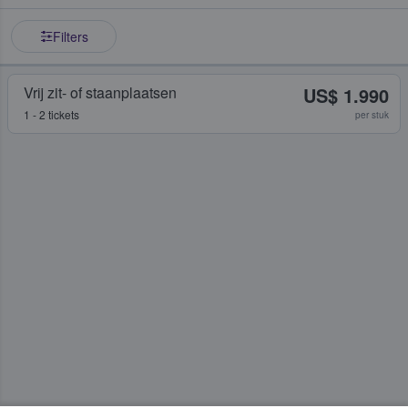
Filters
Vrij zit- of staanplaatsen
US$ 1.990
1 - 2 tickets
per stuk