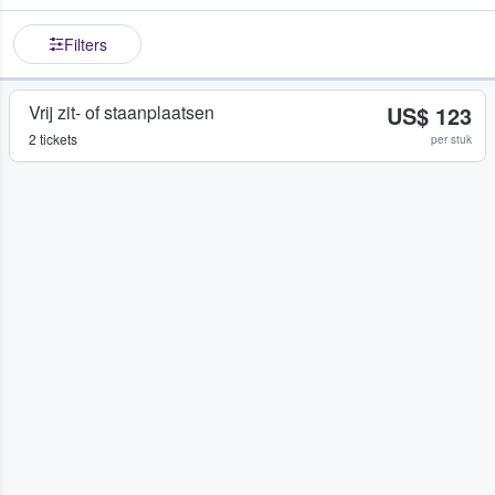
Filters
Vrij zit- of staanplaatsen
US$ 123
2 tickets
per stuk