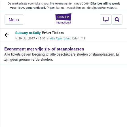
De marktplaats voor tickets voor live-evenementen sinds 2009.
Elke bestelling wordt
ans tickets kopen en verkopen
voor 100% gegarandeerd.
Prijzen kunnen verschillen van de afgedrukte waarde.
StubHub: waar fan
Menu
Subway to Sally
Erfurt Tickets
vr 29 okt. 2027
•
19:30
at
Alte Oper Erfurt
,
Erfurt
,
TH
Evenement met vrije zit- of staanplaatsen
Alle tickets geven toegang tot alle beschikbare stoelen of staanplaatsen. Er
zijn geen genummerde stoelen.