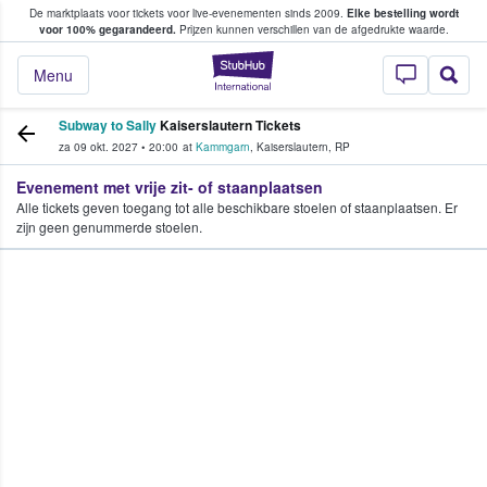
De marktplaats voor tickets voor live-evenementen sinds 2009.
Elke bestelling wordt
ans tickets kopen en verkopen
voor 100% gegarandeerd.
Prijzen kunnen verschillen van de afgedrukte waarde.
StubHub: waar fan
Menu
Subway to Sally
Kaiserslautern Tickets
za 09 okt. 2027
•
20:00
at
Kammgarn
,
Kaiserslautern
,
RP
Evenement met vrije zit- of staanplaatsen
Alle tickets geven toegang tot alle beschikbare stoelen of staanplaatsen. Er
zijn geen genummerde stoelen.