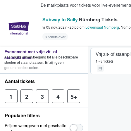
De marktplaats voor tickets voor live-evenemen
Subway to Sally
Nürnberg Tickets
StubHub: waar fans tickets kope
vr 05 nov. 2027
•
20:00
om
Löwensaal Nürnberg
,
Nürnb
8 tickets over
Evenement met vrije zit- of
Vrij zit- of staan
staanplaatsen
Alle tickets geven toegang tot alle beschikbare
1 - 8 tickets
stoelen of staanplaatsen. Er zijn geen
genummerde stoelen.
Aantal tickets
1
2
3
4
5+
Populaire filters
Prijzen weergeven met geschatte