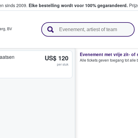
ten sinds 2009.
Elke bestelling wordt voor 100% gegarandeerd.
Prijz
n en verkopen
erg
,
BV
Evenement met vrije zit- of
plaatsen
US$ 120
Alle tickets geven toegang tot all
per stuk