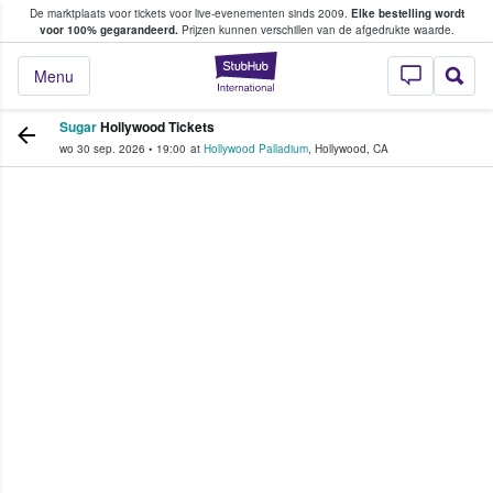
De marktplaats voor tickets voor live-evenementen sinds 2009.
Elke bestelling wordt
ans tickets kopen en verkopen
voor 100% gegarandeerd.
Prijzen kunnen verschillen van de afgedrukte waarde.
StubHub: waar fan
Menu
Sugar
Hollywood Tickets
wo 30 sep. 2026
•
19:00
at
Hollywood Palladium
,
Hollywood
,
CA