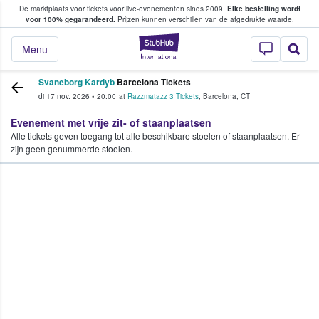
De marktplaats voor tickets voor live-evenementen sinds 2009.
Elke bestelling wordt
ans tickets kopen en verkopen
voor 100% gegarandeerd.
Prijzen kunnen verschillen van de afgedrukte waarde.
StubHub: waar fan
Menu
Svaneborg Kardyb
Barcelona Tickets
di 17 nov. 2026
•
20:00
at
Razzmatazz 3 Tickets
,
Barcelona
,
CT
Evenement met vrije zit- of staanplaatsen
Alle tickets geven toegang tot alle beschikbare stoelen of staanplaatsen. Er
zijn geen genummerde stoelen.