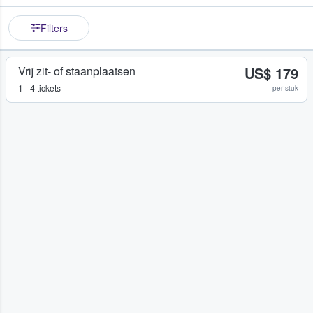
Filters
Vrij zit- of staanplaatsen
US$ 179
1 - 4 tickets
per stuk