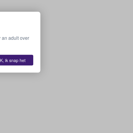
 an adult over
K, ik snap het