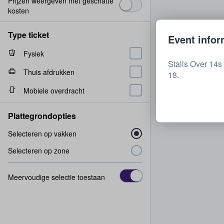
Prijzen weergeven met geschatte
kosten
Type ticket
Event infor
Fysiek
Stalls Over 14s
Thuis afdrukken
18.
Mobiele overdracht
Plattegrondopties
Selecteren op vakken
Selecteren op zone
Meervoudige selectie toestaan