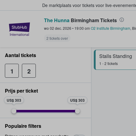
De marktplaats voor tickets voor live-evenemen
The Hunna
Birmingham Tickets
StubHub: waar fans tickets kope
wo 02 dec. 2026
•
19:00
om
O2 Institute Birmingham
,
B
2 tickets over
Aantal tickets
Stalls Standing
1 - 2 tickets
1
2
Prijs per ticket
US$ 303
US$ 303
Populaire filters