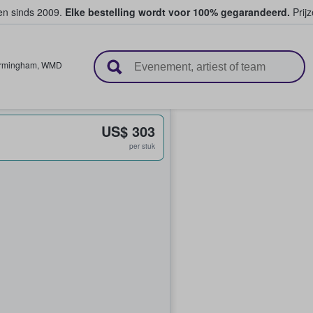
ten sinds 2009.
Elke bestelling wordt voor 100% gegarandeerd.
Prijz
n en verkopen
irmingham
,
WMD
US$ 303
per stuk