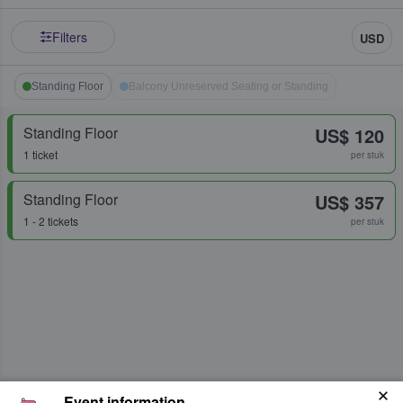
Filters
USD
Standing Floor
Balcony Unreserved Seating or Standing
Standing Floor
US$ 120
1 ticket
per stuk
Standing Floor
US$ 357
1 - 2 tickets
per stuk
Event information