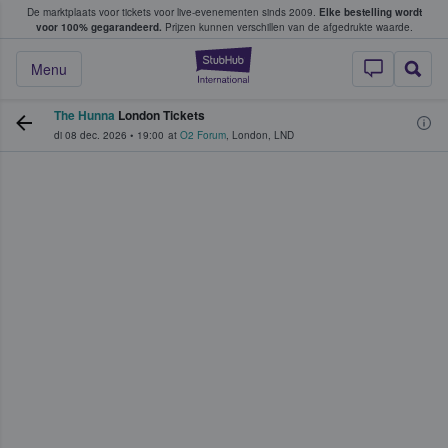
De marktplaats voor tickets voor live-evenementen sinds 2009.
Elke bestelling wordt
ans tickets kopen en verkopen
voor 100% gegarandeerd.
Prijzen kunnen verschillen van de afgedrukte waarde.
StubHub: waar fan
Menu
The Hunna
London Tickets
di 08 dec. 2026
•
19:00
at
O2 Forum
,
London
,
LND