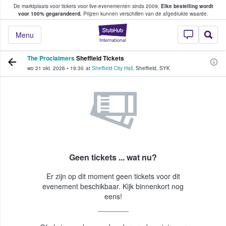
De marktplaats voor tickets voor live-evenementen sinds 2009.
Elke bestelling wordt
ans tickets kopen en verkopen
voor 100% gegarandeerd.
Prijzen kunnen verschillen van de afgedrukte waarde.
StubHub: waar fan
Menu
The Proclaimers
Sheffield Tickets
wo 21 okt. 2026
•
19:30
at
Sheffield City Hall
,
Sheffield
,
SYK
Geen tickets ... wat nu?
Er zijn op dit moment geen tickets voor dit
evenement beschikbaar. Kijk binnenkort nog
eens!