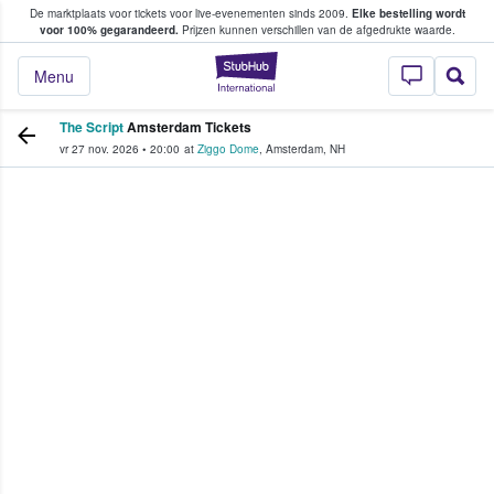
De marktplaats voor tickets voor live-evenementen sinds 2009.
Elke bestelling wordt
ans tickets kopen en verkopen
voor 100% gegarandeerd.
Prijzen kunnen verschillen van de afgedrukte waarde.
StubHub: waar fan
Menu
The Script
Amsterdam Tickets
vr 27 nov. 2026
•
20:00
at
Ziggo Dome
,
Amsterdam
,
NH