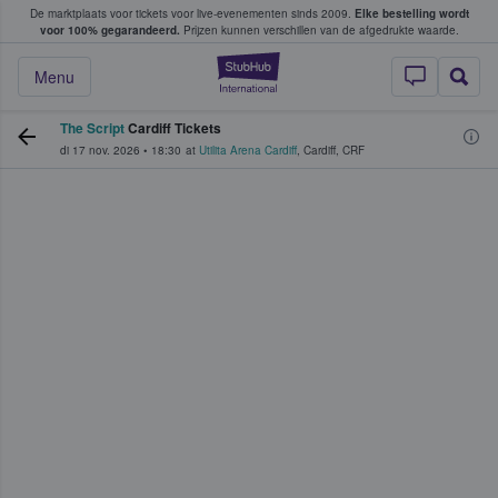
De marktplaats voor tickets voor live-evenementen sinds 2009.
Elke bestelling wordt
ans tickets kopen en verkopen
voor 100% gegarandeerd.
Prijzen kunnen verschillen van de afgedrukte waarde.
StubHub: waar fan
Menu
The Script
Cardiff Tickets
di 17 nov. 2026
•
18:30
at
Utilita Arena Cardiff
,
Cardiff
,
CRF