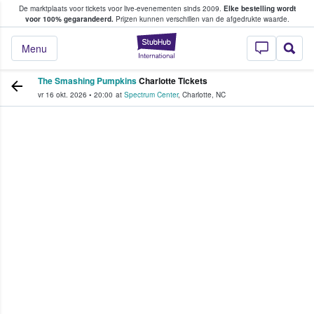
De marktplaats voor tickets voor live-evenementen sinds 2009.
Elke bestelling wordt
ans tickets kopen en verkopen
voor 100% gegarandeerd.
Prijzen kunnen verschillen van de afgedrukte waarde.
StubHub: waar fan
Menu
The Smashing Pumpkins
Charlotte Tickets
vr 16 okt. 2026
•
20:00
at
Spectrum Center
,
Charlotte
,
NC