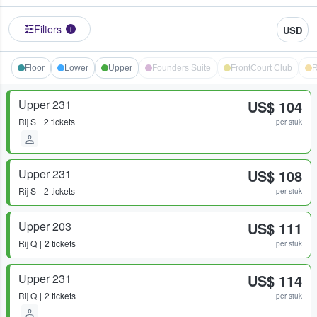
Filters
USD
1
Floor
Lower
Upper
Founders Suite
FrontCourt Club
R
Upper 231
US$ 104
Rij
S
2 tickets
per stuk
Upper 231
US$ 108
Rij
S
2 tickets
per stuk
Upper 203
US$ 111
Rij
Q
2 tickets
per stuk
Upper 231
US$ 114
Rij
Q
2 tickets
per stuk