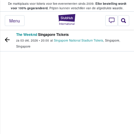
De marktplaats voor tickets voor live-evenementen sinds 2009.
Elke bestelling wordt
ans tickets kopen en verkopen
voor 100% gegarandeerd.
Prijzen kunnen verschillen van de afgedrukte waarde.
StubHub: waar fan
Menu
The Weeknd
Singapore Tickets
za 03 okt. 2026
•
20:00
at
Singapore National Stadium Tickets
,
Singapore
,
Singapore