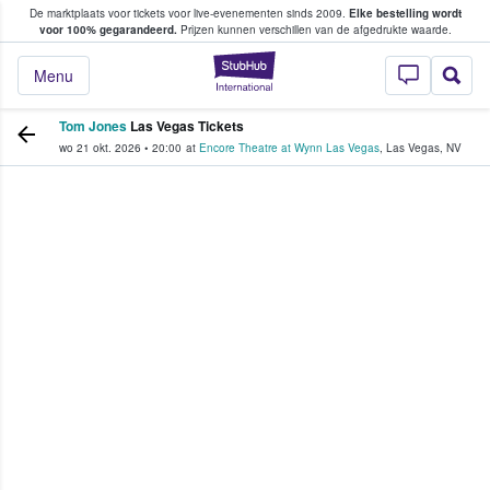
De marktplaats voor tickets voor live-evenementen sinds 2009.
Elke bestelling wordt
ans tickets kopen en verkopen
voor 100% gegarandeerd.
Prijzen kunnen verschillen van de afgedrukte waarde.
StubHub: waar fan
Menu
Tom Jones
Las Vegas Tickets
wo 21 okt. 2026
•
20:00
at
Encore Theatre at Wynn Las Vegas
,
Las Vegas
,
NV