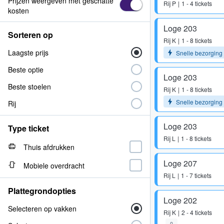
Prijzen weergeven met geschatte
Rij
P
1 - 4 tickets
kosten
Loge 203
Sorteren op
Rij
K
1 - 8 tickets
Laagste prijs
Snelle bezorging
Beste optie
Loge 203
Beste stoelen
Rij
K
1 - 8 tickets
Snelle bezorging
Rij
Loge 203
Type ticket
Rij
L
1 - 8 tickets
Thuis afdrukken
Loge 207
Mobiele overdracht
Rij
L
1 - 7 tickets
Plattegrondopties
Loge 202
Selecteren op vakken
Rij
K
2 - 4 tickets