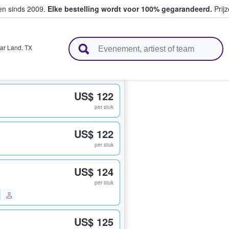
ten sinds 2009.
Elke bestelling wordt voor 100% gegarandeerd.
Prijz
n en verkopen
ar Land
,
TX
US$ 122
per stuk
US$ 122
per stuk
US$ 124
per stuk
US$ 125