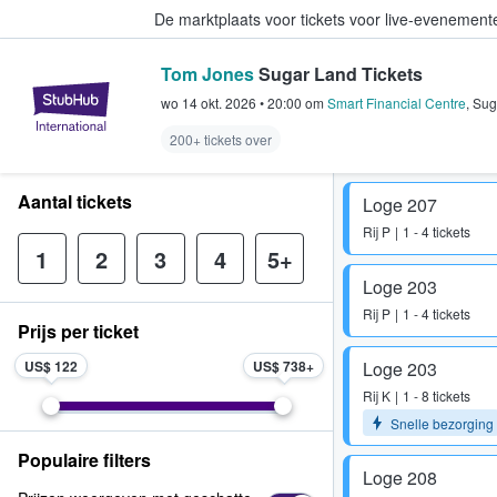
De marktplaats voor tickets voor live-evenemen
Tom Jones
Sugar Land Tickets
StubHub: waar fans tickets kope
wo 14 okt. 2026
•
20:00
om
Smart Financial Centre
,
Sug
200+ tickets over
Aantal tickets
Loge 207
Rij
P
1 - 4 tickets
1
2
3
4
5+
Loge 203
Rij
P
1 - 4 tickets
Prijs per ticket
US$ 122
US$ 738
Loge 203
Rij
K
1 - 8 tickets
Snelle bezorging
Populaire filters
Loge 208