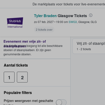
De marktplaats voor tickets voor live-evenemen
Tyler Braden
Glasgow Tickets
StubHub: waar fans tickets kope
zo 07 feb. 2027
•
19:00
om
SWG3
,
Glasgow
,
GLG
2 tickets over
Evenement met vrije zit- of
Vrij zit- of staan
staanplaatsen
Alle tickets geven toegang tot alle beschikbare
1 - 2 tickets
stoelen of staanplaatsen. Er zijn geen
genummerde stoelen.
Aantal tickets
1
2
Populaire filters
Prijzen weergeven met geschatte