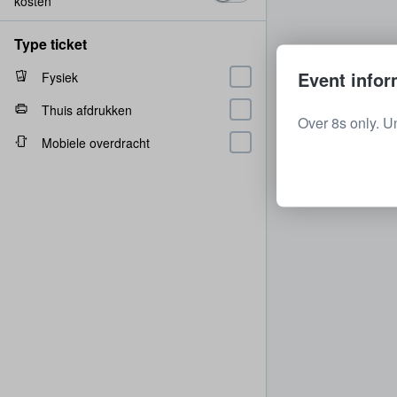
kosten
Type ticket
Event infor
Fysiek
Thuis afdrukken
Over 8s only. U
Mobiele overdracht