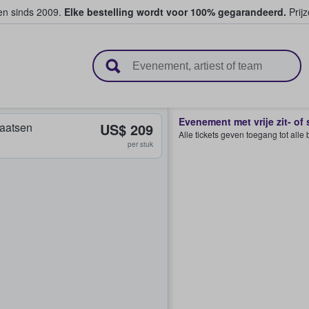
ten sinds 2009.
Elke bestelling wordt voor 100% gegarandeerd.
Prijz
n en verkopen
Evenement met vrije zit- of
plaatsen
US$ 209
Alle tickets geven toegang tot all
per stuk