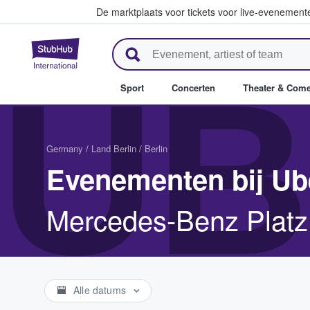
De marktplaats voor tickets voor live-evenemen
StubHub: waar fans tickets ko
UB
Sport
Concerten
Theater & Com
Germany
/
Land Berlin
/
Berlin
Evenementen bij Ub
Mercedes-Benz Platz 
Alle datums