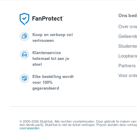
Ons bedr
Over on
Koop en verkoop vol
Gelieerde
vertrouwen
Studente
Klantenservice
Loopban
helemaal tot aan je
stoel
Partners
Voor ont
Elke bestelling wordt
voor 100%
gegarandeerd
© 2000-2026 StubHub. Alle rechten voorbehouden. Door gebruik te maken van
een derde partij; StubHub is niet de ticket verkoper. Prijzen worden door ver
voorwaarden