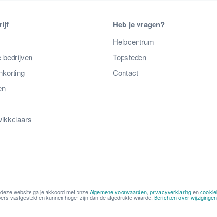
ijf
Heb je vragen?
s
Helpcentrum
 bedrijven
Topsteden
nkorting
Contact
en
wikkelaars
 deze website ga je akkoord met onze
Algemene voorwaarden
,
privacyverklaring
en
cookie
kopers vastgesteld en kunnen hoger zijn dan de afgedrukte waarde.
Berichten over wijziginge