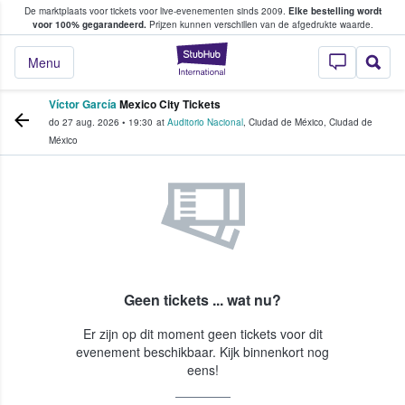
De marktplaats voor tickets voor live-evenementen sinds 2009.
Elke bestelling wordt
ans tickets kopen en verkopen
voor 100% gegarandeerd.
Prijzen kunnen verschillen van de afgedrukte waarde.
StubHub: waar fan
Menu
Víctor García
Mexico City Tickets
do 27 aug. 2026
•
19:30
at
Auditorio Nacional
,
Ciudad de México
,
Ciudad de
México
Geen tickets ... wat nu?
Er zijn op dit moment geen tickets voor dit
evenement beschikbaar. Kijk binnenkort nog
eens!