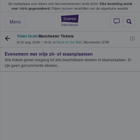
De marktplaats voor tickets voor live-evenementen sinds 2009.
Elke bestelling wordt
ans tickets kopen en verkopen
voor 100% gegarandeerd.
Prijzen kunnen verschillen van de afgedrukte waarde.
StubHub: waar fan
Menu
Violet Grohl
Manchester Tickets
di 25 aug. 2026
•
19:00
at
Band on the Wall
,
Manchester
,
GTM
Evenement met vrije zit- of staanplaatsen
Alle tickets geven toegang tot alle beschikbare stoelen of staanplaatsen. Er
zijn geen genummerde stoelen.