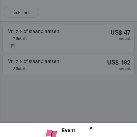
Filters
Vrij zit- of staanplaatsen
US$ 47
1 - 7 tickets
per stuk
Vrij zit- of staanplaatsen
US$ 182
1 - 2 tickets
per stuk
Event