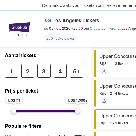
De marktplaats voor tickets voor live-evenemen
XG
Los Angeles Tickets
StubHub: waar fans tickets kope
do 05 nov. 2026
•
20:00
om
Crypto.com Arena
,
Los Ang
200+ tickets over
Aantal tickets
Upper Concours
Rij
8
1 - 3 tickets
1
2
3
4
5+
Upper Concours
Prijs per ticket
Rij
9
2 - 4 tickets
US$ 73
US$ 1.390
Upper Concours
Rij
8
1 - 3 tickets
Populaire filters