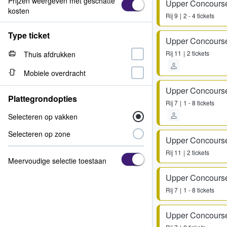
Prijzen weergeven met geschatte
Upper Concours
kosten
Rij
9
2 - 4 tickets
Type ticket
Upper Concours
Rij
11
2 tickets
Thuis afdrukken
Mobiele overdracht
Upper Concours
Plattegrondopties
Rij
7
1 - 8 tickets
Selecteren op vakken
Selecteren op zone
Upper Concours
Rij
11
2 tickets
Meervoudige selectie toestaan
Upper Concours
Rij
7
1 - 8 tickets
Upper Concours