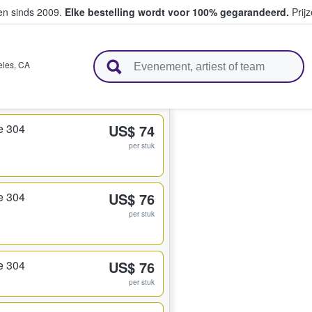
ten sinds 2009.
Elke bestelling wordt voor 100% gegarandeerd.
Prijz
n en verkopen
eles
,
CA
e 304
US$ 74
per stuk
e 304
US$ 76
per stuk
e 304
US$ 76
per stuk