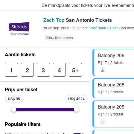
De marktplaats voor tickets voor live-evenemen
Zach Top
San Antonio Tickets
StubHub: waar fans tickets kope
za 26 sep. 2026
•
20:00
om
Frost Bank Center
,
San Anto
200+ tickets over
Aantal tickets
Balcony 205
Rij
17
2 tickets
1
2
3
4
5+
Balcony 205
Prijs per ticket
Rij
17
2 tickets
US$ 95
US$ 492
Balcony 205
Rij
17
2 tickets
Populaire filters