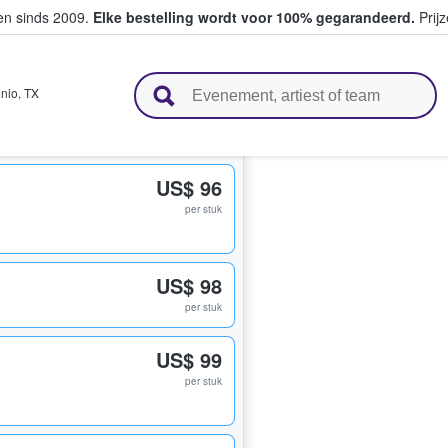
ten sinds 2009.
Elke bestelling wordt voor 100% gegarandeerd.
Prijz
n en verkopen
nio
,
TX
US$ 96
per stuk
US$ 98
per stuk
US$ 99
per stuk