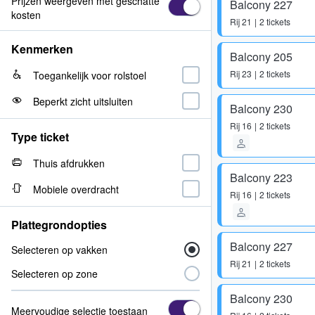
Prijzen weergeven met geschatte
Balcony 227
kosten
Rij
21
2 tickets
Kenmerken
Balcony 205
Rij
23
2 tickets
Toegankelijk voor rolstoel
Beperkt zicht uitsluiten
Balcony 230
Rij
16
2 tickets
Type ticket
Thuis afdrukken
Balcony 223
Mobiele overdracht
Rij
16
2 tickets
Plattegrondopties
Balcony 227
Selecteren op vakken
Rij
21
2 tickets
Selecteren op zone
Balcony 230
Meervoudige selectie toestaan