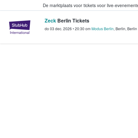
De marktplaats voor tickets voor live-evenemen
Zeck
Berlin Tickets
StubHub: waar fans tickets kope
do 03 dec. 2026
•
20:30
om
Modus Berlin
,
Berlin
,
Berlin