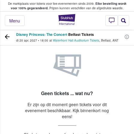
De marktplaats voor tickets voor live-evenementen sinds 2009.
Elke bestelling wordt
ans tickets kopen en verkopen
voor 100% gegarandeerd.
Prijzen kunnen verschillen van de afgedrukte waarde.
StubHub: waar fan
Menu
Disney Princess: The Concert
Belfast Tickets
di 20 apr. 2027
•
18:00
at
Waterfront Hall Auditorium Tickets
,
Belfast
,
ANT
Geen tickets ... wat nu?
Er zijn op dit moment geen tickets voor dit
evenement beschikbaar. Kijk binnenkort nog
eens!