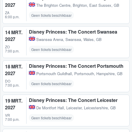
2027
The Brighton Centre
,
Brighton, East Sussex, GB
ZA
Geen tickets beschikbaar
6:00 p.m.
Disney Princess: The Concert Swansea
14 MRT.
2027
Swansea Arena
,
Swansea, Wales, GB
ZO
Geen tickets beschikbaar
7:00 p.m.
Disney Princess: The Concert Portsmouth
18 MRT.
2027
Portsmouth Guildhall
,
Portsmouth, Hampshire, GB
DO
Geen tickets beschikbaar
7:00 p.m.
Disney Princess: The Concert Leicester
19 MRT.
2027
De Montfort Hall
,
Leicester, Leicestershire, GB
VR
Geen tickets beschikbaar
7:00 p.m.