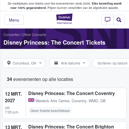
De marktplaats voor tickets voor live-evenementen sinds 2009.
Elke bestelling wordt
ans tickets kopen en verkopen
DISN
voor 100% gegarandeerd.
Prijzen kunnen verschillen van de afgedrukte waarde.
StubHub: waar fan
Menu
Concerten
/
Other Concerts
Disney Princess: The Concert Tickets
Columbus, OH
Alle datums
Sorteren op datum
34
evenementen op alle locaties
Disney Princess: The Concert Coventry
12 MRT.
2027
Warwick Arts Centre
,
Coventry, WMD, GB
VR
Geen tickets beschikbaar
7:00 p.m.
Disney Princess: The Concert Brighton
13 MRT.