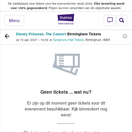
De marktplaats voor tickets voor live-evenementen sinds 2009.
Elke bestelling wordt
ans tickets kopen en verkopen
voor 100% gegarandeerd.
Prijzen kunnen verschillen van de afgedrukte waarde.
StubHub: waar fan
Menu
Disney Princess: The Concert
Birmingham Tickets
za 10 apr. 2027
•
19:00
at
Symphony Hall Tickets
,
Birmingham
,
WAR
Geen tickets ... wat nu?
Er zijn op dit moment geen tickets voor dit
evenement beschikbaar. Kijk binnenkort nog
eens!