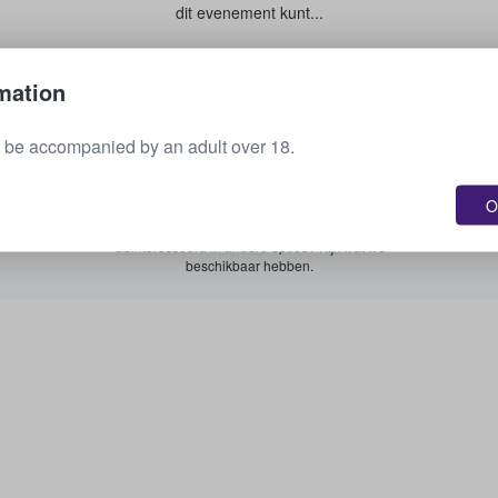
dit evenement kunt...
Je tickets verkopen
mation
 be accompanied by an adult over 18.
Zie alle aankomende evenementen
O
Geïnteresseerd in andere opties? Kijk wat we
beschikbaar hebben.