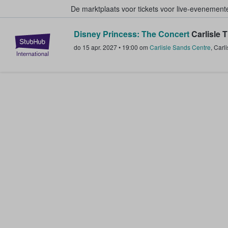
De marktplaats voor tickets voor live-evenemen
Disney Princess: The Concert
Carlisle T
StubHub: waar fans tickets kope
do 15 apr. 2027
•
19:00
om
Carlisle Sands Centre
,
Carli