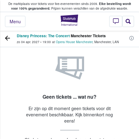
De marktplaats voor tickets voor live-evenementen sinds 2009.
Elke bestelling wordt
ans tickets kopen en verkopen
voor 100% gegarandeerd.
Prijzen kunnen verschillen van de afgedrukte waarde.
StubHub: waar fan
Menu
Disney Princess: The Concert
Manchester Tickets
zo 04 apr. 2027
•
19:00
at
Opera House Manchester
,
Manchester
,
LAN
Geen tickets ... wat nu?
Er zijn op dit moment geen tickets voor dit
evenement beschikbaar. Kijk binnenkort nog
eens!