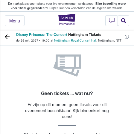
De marktplaats voor tickets voor live-evenementen sinds 2009.
Elke bestelling wordt
ans tickets kopen en verkopen
voor 100% gegarandeerd.
Prijzen kunnen verschillen van de afgedrukte waarde.
StubHub: waar fan
Menu
Disney Princess: The Concert
Nottingham Tickets
do 25 mrt. 2027
•
19:00
at
Nottingham Royal Concert Hall
,
Nottingham
,
NTT
Geen tickets ... wat nu?
Er zijn op dit moment geen tickets voor dit
evenement beschikbaar. Kijk binnenkort nog
eens!