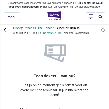
De marktplaats voor tickets voor live-evenementen sinds 2009.
Elke bestelling wordt
ans tickets kopen en verkopen
voor 100% gegarandeerd.
Prijzen kunnen verschillen van de afgedrukte waarde.
StubHub: waar fan
Menu
Disney Princess: The Concert
Leicester Tickets
vr 19 mrt. 2027
•
19:00
at
De Montfort Hall
,
Leicester
,
Leicestershire
Geen tickets ... wat nu?
Er zijn op dit moment geen tickets voor dit
evenement beschikbaar. Kijk binnenkort nog
eens!