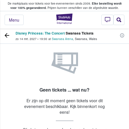
De marktplaats voor tickets voor live-evenementen sinds 2009.
Elke bestelling wordt
ans tickets kopen en verkopen
voor 100% gegarandeerd.
Prijzen kunnen verschillen van de afgedrukte waarde.
StubHub: waar fan
Menu
Disney Princess: The Concert
Swansea Tickets
zo 14 mrt. 2027
•
19:00
at
Swansea Arena
,
Swansea
,
Wales
Geen tickets ... wat nu?
Er zijn op dit moment geen tickets voor dit
evenement beschikbaar. Kijk binnenkort nog
eens!