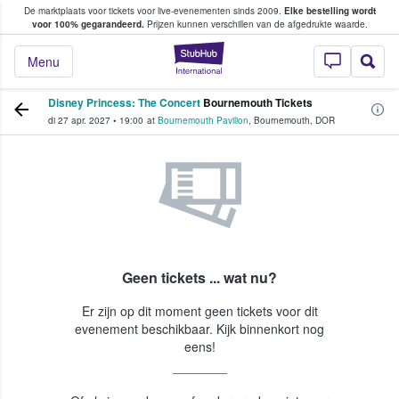
De marktplaats voor tickets voor live-evenementen sinds 2009.
Elke bestelling wordt
ans tickets kopen en verkopen
voor 100% gegarandeerd.
Prijzen kunnen verschillen van de afgedrukte waarde.
StubHub: waar fan
Menu
Disney Princess: The Concert
Bournemouth Tickets
di 27 apr. 2027
•
19:00
at
Bournemouth Pavilion
,
Bournemouth
,
DOR
Geen tickets ... wat nu?
Er zijn op dit moment geen tickets voor dit
evenement beschikbaar. Kijk binnenkort nog
eens!