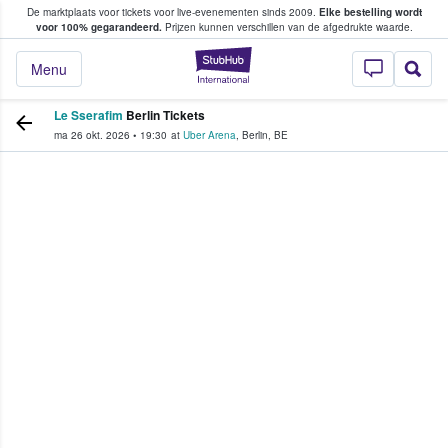
De marktplaats voor tickets voor live-evenementen sinds 2009.
Elke bestelling wordt
ans tickets kopen en verkopen
voor 100% gegarandeerd.
Prijzen kunnen verschillen van de afgedrukte waarde.
StubHub: waar fan
Menu
Le Sserafim
Berlin Tickets
ma 26 okt. 2026
•
19:30
at
Uber Arena
,
Berlin
,
BE